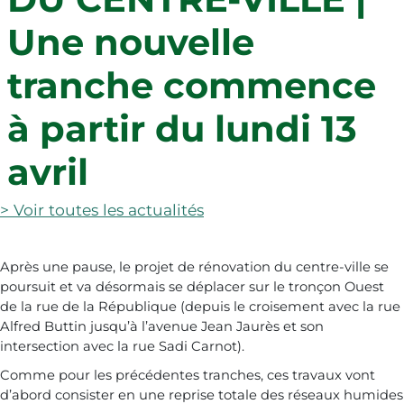
Publications
Agenda
Médiathèque Albert Camus
Les associations éducatives et scolaires
Une nouvelle
Contact
tranche commence
à partir du lundi 13
Rechercher
avril
Fil d'Ariane
> Voir toutes les actualités
Après une pause, le projet de rénovation du centre-ville se
poursuit et va désormais se déplacer sur le tronçon Ouest
de la rue de la République (depuis le croisement avec la rue
Alfred Buttin jusqu’à l’avenue Jean Jaurès et son
intersection avec la rue Sadi Carnot).
Comme pour les précédentes tranches, ces travaux vont
d’abord consister en une reprise totale des réseaux humides