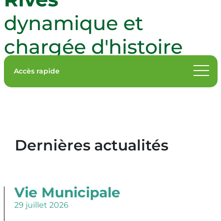
Publications
Agenda
Médiathèque Albert Camus
Les associations éducatives et scolaires
dynamique et
Contact
chargée d'histoire
Accès rapide
Rechercher
Dernières actualités
Vie Municipale
29 juillet 2026