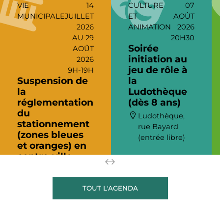
VIE
14
CULTURE
07
MUNICIPALE
JUILLET
ET
AOÛT
2026
ANIMATION
2026
AU 29
20H30
Soirée
AOÛT
initiation au
2026
jeu de rôle à
9H-19H
Suspension de
la
la
Ludothèque
réglementation
(dès 8 ans)
du
Ludothèque,
stationnement
rue Bayard
(zones bleues
(entrée libre)
et oranges) en
centre-ville
En centre-ville
TOUT L'AGENDA
Copyright © 2023 Ville de Rives