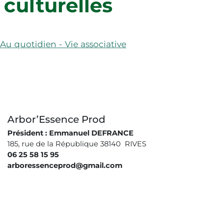
culturelles
Publications
Agenda
Médiathèque Albert Camus
Les associations éducatives et scolaires
Contact
Fil d'Ariane
Au quotidien - Vie associative
Rechercher
Arbor’Essence Prod
Président : Emmanuel DEFRANCE
185, rue de la République 38140 RIVES
06 25 58 15 95
arboressenceprod@gmail.com