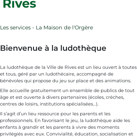
Rives
Publications
Agenda
Médiathèque Albert Camus
Les associations éducatives et scolaires
Contact
Fil d'Ariane
Les services - La Maison de l'Orgère
Bienvenue à la ludothèque
Rechercher
La ludothèque de la Ville de Rives est un lieu ouvert à toutes
et tous, géré par un ludothécaire, accompagné de
bénévoles qui propose du jeu sur place et des animations.
Elle accueille gratuitement un ensemble de publics de tout
âge et est ouverte à divers partenaires (écoles, crèches,
centres de loisirs, institutions spécialisées…).
Il s’agit d’un lieu ressource pour les parents et les
professionnels. En favorisant le jeu, la ludothèque aide les
enfants à grandir et les parents à vivre des moments
privilégiés avec eux. Convivialité, éducation, socialisation et